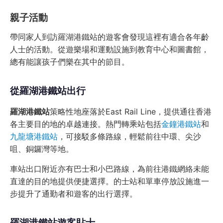
親子活動
帶同家人到訪羅湖港鐵站的遊客會發現這裡有適合各年齡
人士的活動。從遊樂場和運動設施到教育中心和圖書館，
總有能讓孩子們樂在其中的節目。
從羅湖港鐵站出行
羅湖港鐵站
策略性地座落於East Rail Line，提供通往香港
各主要目的地的卓越連接。熱門轉乘站包括
金鐘港鐵站
和
九龍塘港鐵站
，可接駁多條路線，輕鬆前往中環、尖沙
咀、銅鑼灣等地。
車站出口附近亦有巴士和小巴路線，為前往港鐵網絡未能
直達的目的地提供便捷選擇。的士站和單車停放設施進一
步提升了通勤者和遊客的出行選擇。
羅湖港鐵站遊客貼士