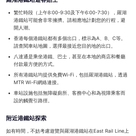
繁忙時段（上午8:00-9:30及下午6:00-7:30），羅湖
港鐵站可能會非常擁擠。請相應地計劃您的行程，避
開人潮。
香港每個港鐵站都有多個出口，標示為A、B、C等。
請查閱車站地圖，選擇最接近您目的地的出口。
八達通是乘坐港鐵、巴士，甚至在本地的商店和餐廳
付款最方便的方式。
所有港鐵站均提供免費Wi-Fi，包括羅湖港鐵站，透過
MTR Wi-Fi網絡連接。
車站設施包括無障礙廁所、客務中心和為視障乘客而
設的觸覺引路徑。
附近港鐵站探索
如有時間，不妨考慮遊覽與羅湖港鐵站在East Rail Line上