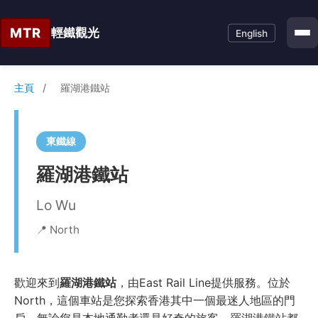
MTR
輕鐵觀光
English
主頁
/
羅湖港鐵站
東鐵線
羅湖港鐵站
Lo Wu
📍 North
歡迎來到
羅湖港鐵站
，由East Rail Line提供服務。位於
North，這個車站是您探索香港其中一個最迷人地區的門