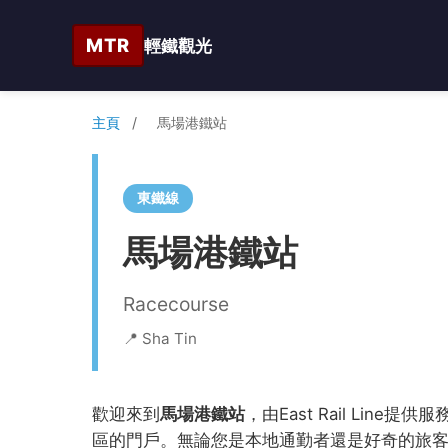
MTR
輕鐵觀光
主頁
/
馬場港鐵站
東鐵線
馬場港鐵站
Racecourse
📍 Sha Tin
歡迎來到
馬場港鐵站
，由East Rail Lin
區的門戶。無論您是本地通勤者還是好奇的旅