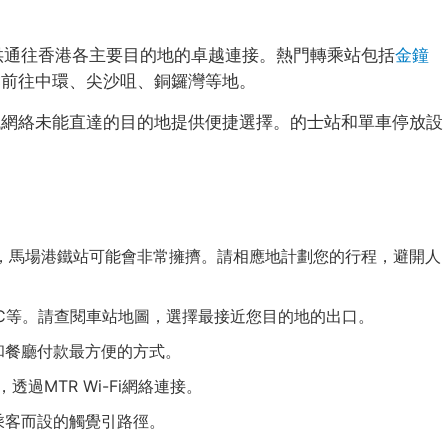
ne，提供通往香港各主要目的地的卓越連接。熱門轉乘站包括
金鐘
鬆前往中環、尖沙咀、銅鑼灣等地。
鐵網絡未能直達的目的地提供便捷選擇。的士站和單車停放設
7:30），馬場港鐵站可能會非常擁擠。請相應地計劃您的行程，避開人
C等。請查閱車站地圖，選擇最接近您目的地的出口。
和餐廳付款最方便的方式。
透過MTR Wi-Fi網絡連接。
乘客而設的觸覺引路徑。