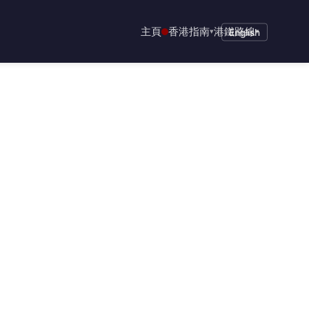
主頁
香港指南
港鐵路線
▾
English
▾