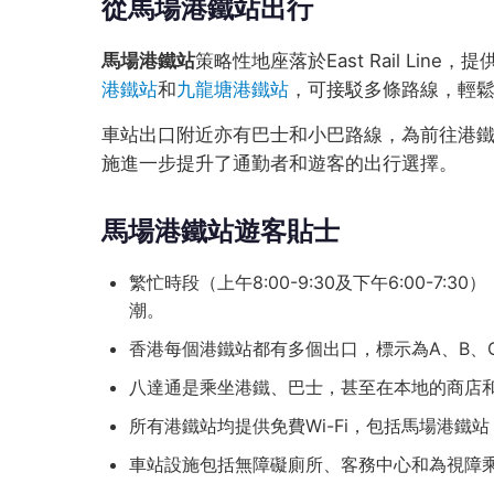
從馬場港鐵站出行
馬場港鐵站
策略性地座落於East Rail Li
港鐵站
和
九龍塘港鐵站
，可接駁多條路線，輕
車站出口附近亦有巴士和小巴路線，為前往港
施進一步提升了通勤者和遊客的出行選擇。
馬場港鐵站遊客貼士
繁忙時段（上午8:00-9:30及下午6:00-
潮。
香港每個港鐵站都有多個出口，標示為A、B、
八達通是乘坐港鐵、巴士，甚至在本地的商店
所有港鐵站均提供免費Wi-Fi，包括馬場港鐵站，
車站設施包括無障礙廁所、客務中心和為視障