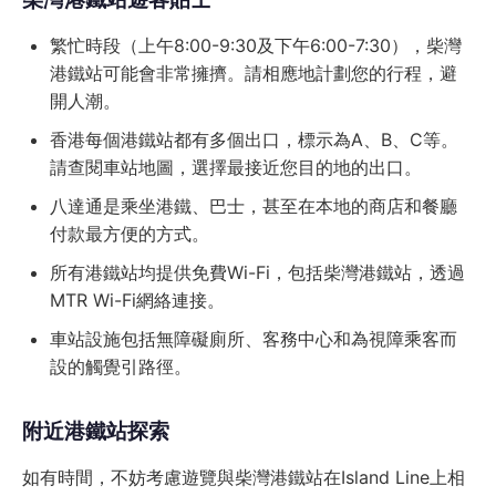
繁忙時段（上午8:00-9:30及下午6:00-7:30），柴灣
港鐵站可能會非常擁擠。請相應地計劃您的行程，避
開人潮。
香港每個港鐵站都有多個出口，標示為A、B、C等。
請查閱車站地圖，選擇最接近您目的地的出口。
八達通是乘坐港鐵、巴士，甚至在本地的商店和餐廳
付款最方便的方式。
所有港鐵站均提供免費Wi-Fi，包括柴灣港鐵站，透過
MTR Wi-Fi網絡連接。
車站設施包括無障礙廁所、客務中心和為視障乘客而
設的觸覺引路徑。
附近港鐵站探索
如有時間，不妨考慮遊覽與柴灣港鐵站在Island Line上相