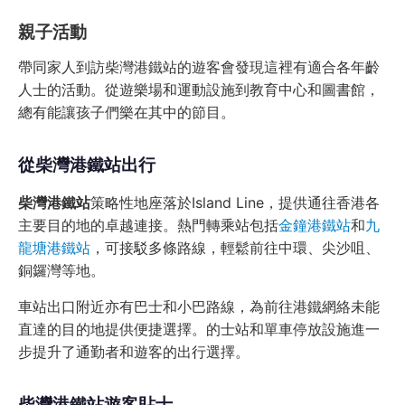
親子活動
帶同家人到訪柴灣港鐵站的遊客會發現這裡有適合各年齡
人士的活動。從遊樂場和運動設施到教育中心和圖書館，
總有能讓孩子們樂在其中的節目。
從柴灣港鐵站出行
柴灣港鐵站
策略性地座落於Island Line，提供通往香港各
主要目的地的卓越連接。熱門轉乘站包括
金鐘港鐵站
和
九
龍塘港鐵站
，可接駁多條路線，輕鬆前往中環、尖沙咀、
銅鑼灣等地。
車站出口附近亦有巴士和小巴路線，為前往港鐵網絡未能
直達的目的地提供便捷選擇。的士站和單車停放設施進一
步提升了通勤者和遊客的出行選擇。
柴灣港鐵站遊客貼士