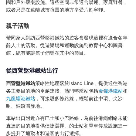
園和戶外康樂設施。這些空間非常適合晨運、家庭野餐，
或者只是在遠離城市喧囂的地方享受片刻寧靜。
親子活動
帶同家人到訪西營盤港鐵站的遊客會發現這裡有適合各年
齡人士的活動。從遊樂場和運動設施到教育中心和圖書
館，總有能讓孩子們樂在其中的節目。
從西營盤港鐵站出行
西營盤港鐵站
策略性地座落於Island Line，提供通往香港
各主要目的地的卓越連接。熱門轉乘站包括
金鐘港鐵站
和
九龍塘港鐵站
，可接駁多條路線，輕鬆前往中環、尖沙
咀、銅鑼灣等地。
車站出口附近亦有巴士和小巴路線，為前往港鐵網絡未能
直達的目的地提供便捷選擇。的士站和單車停放設施進一
步提升了通勤者和遊客的出行選擇。