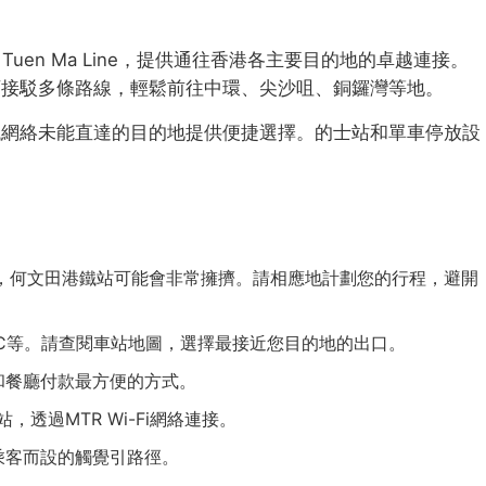
ne, Tuen Ma Line，提供通往香港各主要目的地的卓越連接。
可接駁多條路線，輕鬆前往中環、尖沙咀、銅鑼灣等地。
鐵網絡未能直達的目的地提供便捷選擇。的士站和單車停放設
7:30），何文田港鐵站可能會非常擁擠。請相應地計劃您的行程，避開
C等。請查閱車站地圖，選擇最接近您目的地的出口。
和餐廳付款最方便的方式。
，透過MTR Wi-Fi網絡連接。
乘客而設的觸覺引路徑。