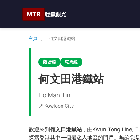
MTR
輕鐵觀光
主頁
/
何文田港鐵站
觀塘線
屯馬線
何文田港鐵站
Ho Man Tin
📍 Kowloon City
歡迎來到
何文田港鐵站
，由Kwun Tong Line
探索香港其中一個最迷人地區的門戶。無論您