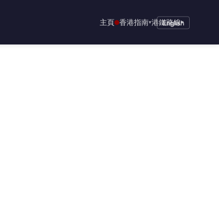
主頁
香港指南
港鐵路線
▾
English
▾