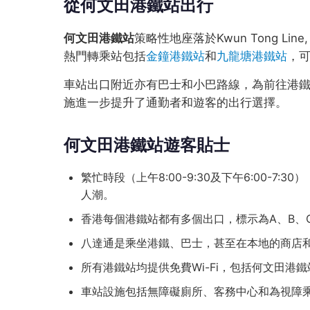
從何文田港鐵站出行
何文田港鐵站
策略性地座落於Kwun Tong Li
熱門轉乘站包括
金鐘港鐵站
和
九龍塘港鐵站
，
車站出口附近亦有巴士和小巴路線，為前往港
施進一步提升了通勤者和遊客的出行選擇。
何文田港鐵站遊客貼士
繁忙時段（上午8:00-9:30及下午6:00-
人潮。
香港每個港鐵站都有多個出口，標示為A、B、
八達通是乘坐港鐵、巴士，甚至在本地的商店
所有港鐵站均提供免費Wi-Fi，包括何文田港鐵站
車站設施包括無障礙廁所、客務中心和為視障