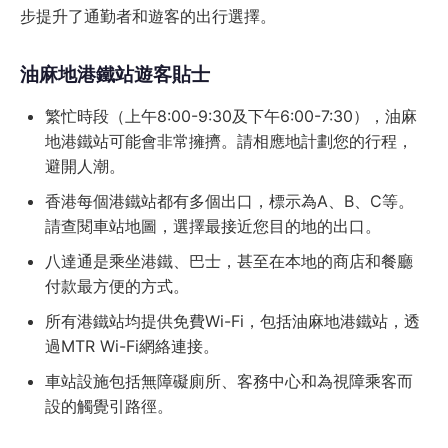
步提升了通勤者和遊客的出行選擇。
油麻地港鐵站遊客貼士
繁忙時段（上午8:00-9:30及下午6:00-7:30），油麻
地港鐵站可能會非常擁擠。請相應地計劃您的行程，
避開人潮。
香港每個港鐵站都有多個出口，標示為A、B、C等。
請查閱車站地圖，選擇最接近您目的地的出口。
八達通是乘坐港鐵、巴士，甚至在本地的商店和餐廳
付款最方便的方式。
所有港鐵站均提供免費Wi-Fi，包括油麻地港鐵站，透
過MTR Wi-Fi網絡連接。
車站設施包括無障礙廁所、客務中心和為視障乘客而
設的觸覺引路徑。