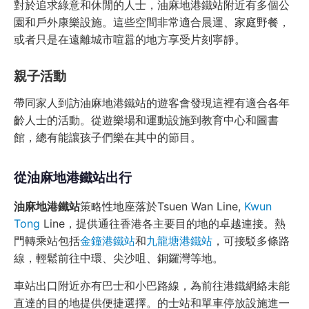
對於追求綠意和休閒的人士，油麻地港鐵站附近有多個公
園和戶外康樂設施。這些空間非常適合晨運、家庭野餐，
或者只是在遠離城市喧囂的地方享受片刻寧靜。
親子活動
帶同家人到訪油麻地港鐵站的遊客會發現這裡有適合各年
齡人士的活動。從遊樂場和運動設施到教育中心和圖書
館，總有能讓孩子們樂在其中的節目。
從油麻地港鐵站出行
油麻地港鐵站
策略性地座落於Tsuen Wan Line,
Kwun
Tong
Line，提供通往香港各主要目的地的卓越連接。熱
門轉乘站包括
金鐘港鐵站
和
九龍塘港鐵站
，可接駁多條路
線，輕鬆前往中環、尖沙咀、銅鑼灣等地。
車站出口附近亦有巴士和小巴路線，為前往港鐵網絡未能
直達的目的地提供便捷選擇。的士站和單車停放設施進一