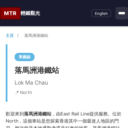
MTR
輕鐵觀光
English
主頁
/
落馬洲港鐵站
東鐵線
落馬洲港鐵站
Lok Ma Chau
📍 North
歡迎來到
落馬洲港鐵站
，由East Rail Line提供服務。位於
North，這個車站是您探索香港其中一個最迷人地區的門