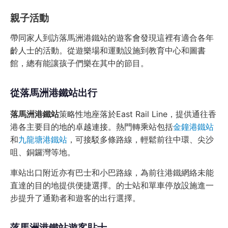
親子活動
帶同家人到訪落馬洲港鐵站的遊客會發現這裡有適合各年
齡人士的活動。從遊樂場和運動設施到教育中心和圖書
館，總有能讓孩子們樂在其中的節目。
從落馬洲港鐵站出行
落馬洲港鐵站
策略性地座落於East Rail Line，提供通往香
港各主要目的地的卓越連接。熱門轉乘站包括
金鐘港鐵站
和
九龍塘港鐵站
，可接駁多條路線，輕鬆前往中環、尖沙
咀、銅鑼灣等地。
車站出口附近亦有巴士和小巴路線，為前往港鐵網絡未能
直達的目的地提供便捷選擇。的士站和單車停放設施進一
步提升了通勤者和遊客的出行選擇。
落馬洲港鐵站遊客貼士