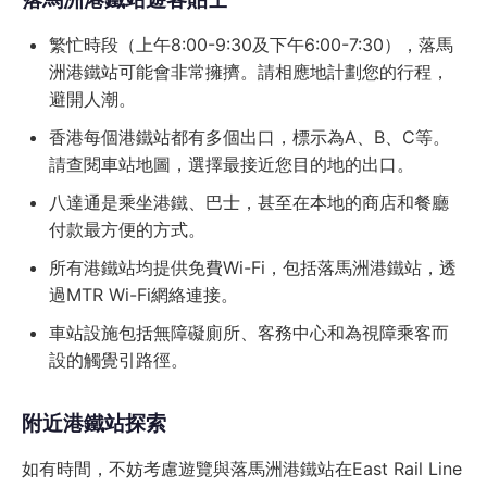
繁忙時段（上午8:00-9:30及下午6:00-7:30），落馬
洲港鐵站可能會非常擁擠。請相應地計劃您的行程，
避開人潮。
香港每個港鐵站都有多個出口，標示為A、B、C等。
請查閱車站地圖，選擇最接近您目的地的出口。
八達通是乘坐港鐵、巴士，甚至在本地的商店和餐廳
付款最方便的方式。
所有港鐵站均提供免費Wi-Fi，包括落馬洲港鐵站，透
過MTR Wi-Fi網絡連接。
車站設施包括無障礙廁所、客務中心和為視障乘客而
設的觸覺引路徑。
附近港鐵站探索
如有時間，不妨考慮遊覽與落馬洲港鐵站在East Rail Line