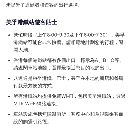
步提升了通勤者和遊客的出行選擇。
美孚港鐵站遊客貼士
繁忙時段（上午8:00-9:30及下午6:00-7:30），美孚
港鐵站可能會非常擁擠。請相應地計劃您的行程，避
開人潮。
香港每個港鐵站都有多個出口，標示為A、B、C等。
請查閱車站地圖，選擇最接近您目的地的出口。
八達通是乘坐港鐵、巴士，甚至在本地的商店和餐廳
付款最方便的方式。
所有港鐵站均提供免費Wi-Fi，包括美孚港鐵站，透過
MTR Wi-Fi網絡連接。
車站設施包括無障礙廁所、客務中心和為視障乘客而
設的觸覺引路徑。