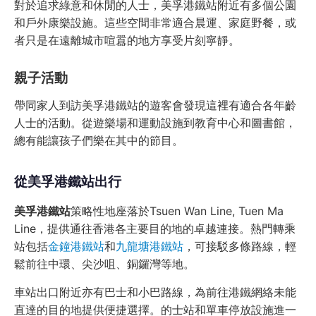
對於追求綠意和休閒的人士，美孚港鐵站附近有多個公園
和戶外康樂設施。這些空間非常適合晨運、家庭野餐，或
者只是在遠離城市喧囂的地方享受片刻寧靜。
親子活動
帶同家人到訪美孚港鐵站的遊客會發現這裡有適合各年齡
人士的活動。從遊樂場和運動設施到教育中心和圖書館，
總有能讓孩子們樂在其中的節目。
從美孚港鐵站出行
美孚港鐵站
策略性地座落於Tsuen Wan Line, Tuen Ma
Line，提供通往香港各主要目的地的卓越連接。熱門轉乘
站包括
金鐘港鐵站
和
九龍塘港鐵站
，可接駁多條路線，輕
鬆前往中環、尖沙咀、銅鑼灣等地。
車站出口附近亦有巴士和小巴路線，為前往港鐵網絡未能
直達的目的地提供便捷選擇。的士站和單車停放設施進一