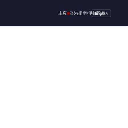
主頁
香港指南
港鐵路線
▾
English
▾