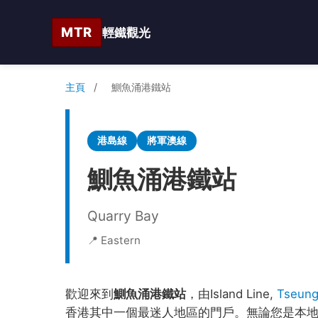
MTR
輕鐵觀光
主頁
/
鰂魚涌港鐵站
港島線
將軍澳線
鰂魚涌港鐵站
Quarry Bay
📍 Eastern
歡迎來到
鰂魚涌港鐵站
，由Island Line,
Tseung
香港其中一個最迷人地區的門戶。無論您是本