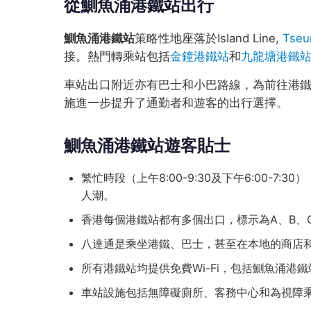
從鰂魚涌港鐵站出行
鰂魚涌港鐵站
策略性地座落於Island Line,
Tseu
接。熱門轉乘站包括
金鐘港鐵站
和
九龍塘港鐵
車站出口附近亦有巴士和小巴路線，為前往港
施進一步提升了通勤者和遊客的出行選擇。
鰂魚涌港鐵站遊客貼士
繁忙時段（上午8:00-9:30及下午6:00-
人潮。
香港每個港鐵站都有多個出口，標示為A、B、
八達通是乘坐港鐵、巴士，甚至在本地的商店
所有港鐵站均提供免費Wi-Fi，包括鰂魚涌港鐵站
車站設施包括無障礙廁所、客務中心和為視障