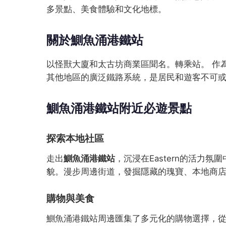
多景點、美食體驗和文化地標。
關於鰂魚涌港鐵站
以怪獸大廈和太古坊商業區聞名。轉乘站。 作
其他地區的廣泛鐵路系統，是居民和遊客不可
鰂魚涌港鐵站附近必遊景點
探索本地社區
走出
鰂魚涌港鐵站
，沉浸在Eastern的活力
貌。漫步周邊街道，發掘隱藏的瑰寶、本地商
購物與美食
鰂魚涌港鐵站周邊匯集了多元化的購物選擇，