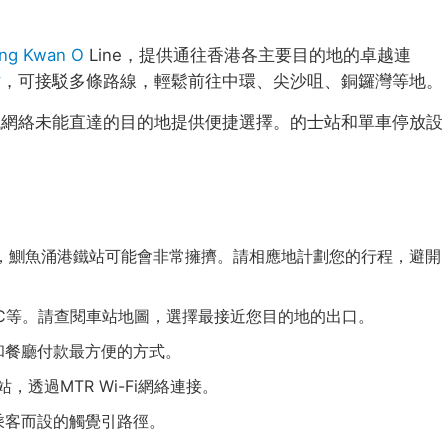
ng Kwan O
Line，提供通往香港各主要目的地的卓越連
站
，可接駁多條路線，輕鬆前往中環、尖沙咀、銅鑼灣等地。
鐵網絡未能直達的目的地提供便捷選擇。的士站和單車停放設
7:30），鰂魚涌港鐵站可能會非常擁擠。請相應地計劃您的行程，避開
C等。請查閱車站地圖，選擇最接近您目的地的出口。
和餐廳付款最方便的方式。
，透過MTR Wi-Fi網絡連接。
乘客而設的觸覺引路徑。