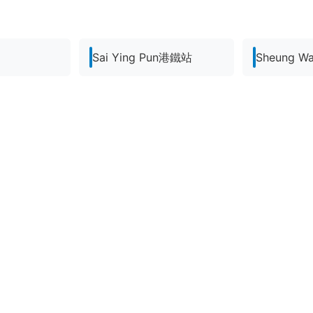
Sai Ying Pun港鐵站
Sheung 