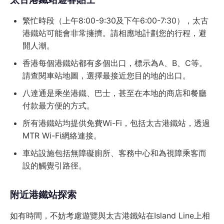
繁忙時段（上午8:00-9:30及下午6:00-7:30），太古
港鐵站可能會非常擁擠。請相應地計劃您的行程，避
開人潮。
香港每個港鐵站都有多個出口，標示為A、B、C等。
請查閱車站地圖，選擇最接近您目的地的出口。
八達通是乘坐港鐵、巴士，甚至在本地的商店和餐廳
付款最方便的方式。
所有港鐵站均提供免費Wi-Fi，包括太古港鐵站，透過
MTR Wi-Fi網絡連接。
車站設施包括無障礙廁所、客務中心和為視障乘客而
設的觸覺引路徑。
附近港鐵站探索
如有時間，不妨考慮遊覽與太古港鐵站在Island Line上相