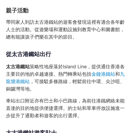
親子活動
帶同家人到訪太古港鐵站的遊客會發現這裡有適合各年齡
人士的活動。從遊樂場和運動設施到教育中心和圖書館，
總有能讓孩子們樂在其中的節目。
從太古港鐵站出行
太古港鐵站
策略性地座落於Island Line，提供通往香港各
主要目的地的卓越連接。熱門轉乘站包括
金鐘港鐵站
和
九
龍塘港鐵站
，可接駁多條路線，輕鬆前往中環、尖沙咀、
銅鑼灣等地。
車站出口附近亦有巴士和小巴路線，為前往港鐵網絡未能
直達的目的地提供便捷選擇。的士站和單車停放設施進一
步提升了通勤者和遊客的出行選擇。
太古港鐵站遊客貼士