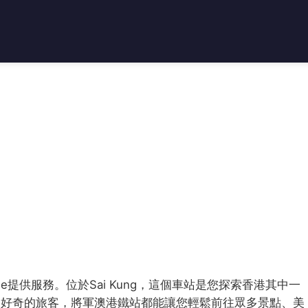
O Line提供服務。位於Sai Kung，這個車站是您探索香港其中一
是好奇的旅客，將軍澳港鐵站都能讓您輕鬆前往眾多景點、美