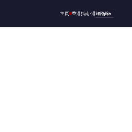
主頁
香港指南
港鐵路線
▾
English
▾