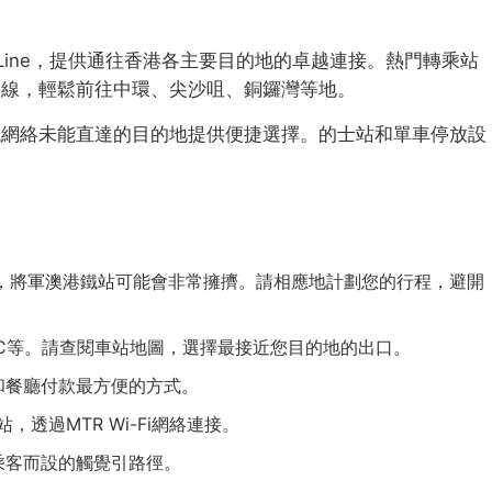
 O Line，提供通往香港各主要目的地的卓越連接。熱門轉乘站
路線，輕鬆前往中環、尖沙咀、銅鑼灣等地。
鐵網絡未能直達的目的地提供便捷選擇。的士站和單車停放設
7:30），將軍澳港鐵站可能會非常擁擠。請相應地計劃您的行程，避開
C等。請查閱車站地圖，選擇最接近您目的地的出口。
和餐廳付款最方便的方式。
，透過MTR Wi-Fi網絡連接。
乘客而設的觸覺引路徑。