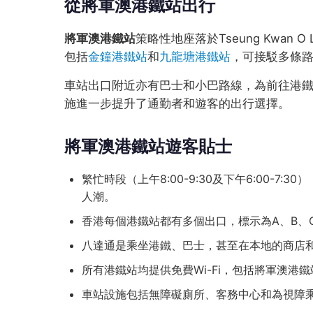
從將軍澳港鐵站出行
將軍澳港鐵站
策略性地座落於Tseung Kwan
包括
金鐘港鐵站
和
九龍塘港鐵站
，可接駁多條
車站出口附近亦有巴士和小巴路線，為前往港
施進一步提升了通勤者和遊客的出行選擇。
將軍澳港鐵站遊客貼士
繁忙時段（上午8:00-9:30及下午6:00-
人潮。
香港每個港鐵站都有多個出口，標示為A、B、
八達通是乘坐港鐵、巴士，甚至在本地的商店
所有港鐵站均提供免費Wi-Fi，包括將軍澳港鐵站
車站設施包括無障礙廁所、客務中心和為視障