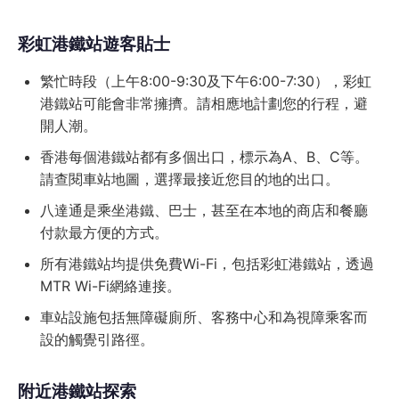
彩虹港鐵站遊客貼士
繁忙時段（上午8:00-9:30及下午6:00-7:30），彩虹
港鐵站可能會非常擁擠。請相應地計劃您的行程，避
開人潮。
香港每個港鐵站都有多個出口，標示為A、B、C等。
請查閱車站地圖，選擇最接近您目的地的出口。
八達通是乘坐港鐵、巴士，甚至在本地的商店和餐廳
付款最方便的方式。
所有港鐵站均提供免費Wi-Fi，包括彩虹港鐵站，透過
MTR Wi-Fi網絡連接。
車站設施包括無障礙廁所、客務中心和為視障乘客而
設的觸覺引路徑。
附近港鐵站探索