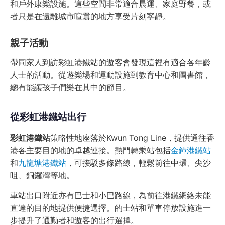
和戶外康樂設施。這些空間非常適合晨運、家庭野餐，或
者只是在遠離城市喧囂的地方享受片刻寧靜。
親子活動
帶同家人到訪彩虹港鐵站的遊客會發現這裡有適合各年齡
人士的活動。從遊樂場和運動設施到教育中心和圖書館，
總有能讓孩子們樂在其中的節目。
從彩虹港鐵站出行
彩虹港鐵站
策略性地座落於Kwun Tong Line，提供通往香
港各主要目的地的卓越連接。熱門轉乘站包括
金鐘港鐵站
和
九龍塘港鐵站
，可接駁多條路線，輕鬆前往中環、尖沙
咀、銅鑼灣等地。
車站出口附近亦有巴士和小巴路線，為前往港鐵網絡未能
直達的目的地提供便捷選擇。的士站和單車停放設施進一
步提升了通勤者和遊客的出行選擇。