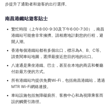
步提升了通勤者和遊客的出行選擇。
南昌港鐵站遊客貼士
繁忙時段（上午8:00-9:30及下午6:00-7:30），南昌
港鐵站可能會非常擁擠。請相應地計劃您的行程，避
開人潮。
香港每個港鐵站都有多個出口，標示為A、B、C等。
請查閱車站地圖，選擇最接近您目的地的出口。
八達通是乘坐港鐵、巴士，甚至在本地的商店和餐廳
付款最方便的方式。
所有港鐵站均提供免費Wi-Fi，包括南昌港鐵站，透過
MTR Wi-Fi網絡連接。
車站設施包括無障礙廁所、客務中心和為視障乘客而
設的觸覺引路徑。