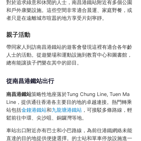
對於追求綠意和休閒的人士，南昌港鐵站附近有多個公園
和戶外康樂設施。這些空間非常適合晨運、家庭野餐，或
者只是在遠離城市喧囂的地方享受片刻寧靜。
親子活動
帶同家人到訪南昌港鐵站的遊客會發現這裡有適合各年齡
人士的活動。從遊樂場和運動設施到教育中心和圖書館，
總有能讓孩子們樂在其中的節目。
從南昌港鐵站出行
南昌港鐵站
策略性地座落於Tung Chung Line, Tuen Ma
Line，提供通往香港各主要目的地的卓越連接。熱門轉乘
站包括
金鐘港鐵站
和
九龍塘港鐵站
，可接駁多條路線，輕
鬆前往中環、尖沙咀、銅鑼灣等地。
車站出口附近亦有巴士和小巴路線，為前往港鐵網絡未能
直達的目的地提供便捷選擇。的士站和單車停放設施進一