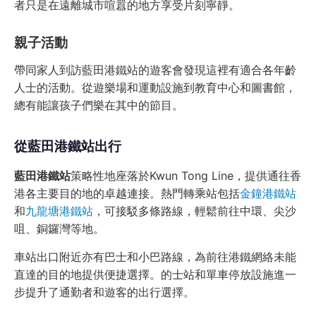
者只是在遠離城市喧囂的地方享受片刻寧靜。
親子活動
帶同家人到訪藍田港鐵站的遊客會發現這裡有適合各年齡
人士的活動。從遊樂場和運動設施到教育中心和圖書館，
總有能讓孩子們樂在其中的節目。
從藍田港鐵站出行
藍田港鐵站
策略性地座落於Kwun Tong Line，提供通往香
港各主要目的地的卓越連接。熱門轉乘站包括
金鐘港鐵站
和
九龍塘港鐵站
，可接駁多條路線，輕鬆前往中環、尖沙
咀、銅鑼灣等地。
車站出口附近亦有巴士和小巴路線，為前往港鐵網絡未能
直達的目的地提供便捷選擇。的士站和單車停放設施進一
步提升了通勤者和遊客的出行選擇。