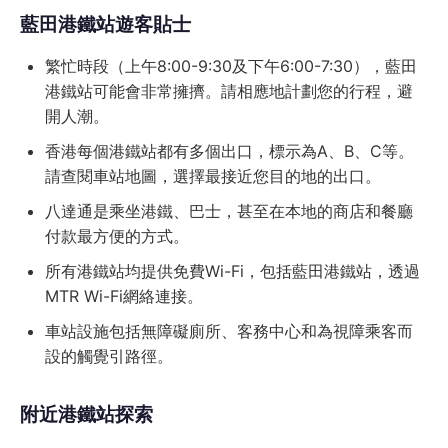
藍田港鐵站遊客貼士
繁忙時段（上午8:00-9:30及下午6:00-7:30），藍田
港鐵站可能會非常擁擠。請相應地計劃您的行程，避
開人潮。
香港每個港鐵站都有多個出口，標示為A、B、C等。
請查閱車站地圖，選擇最接近您目的地的出口。
八達通是乘坐港鐵、巴士，甚至在本地的商店和餐廳
付款最方便的方式。
所有港鐵站均提供免費Wi-Fi，包括藍田港鐵站，透過
MTR Wi-Fi網絡連接。
車站設施包括無障礙廁所、客務中心和為視障乘客而
設的觸覺引路徑。
附近港鐵站探索