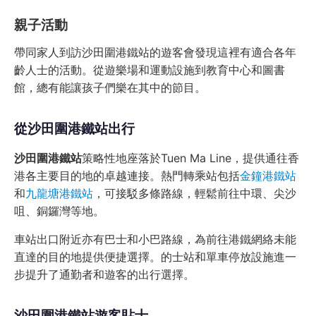
親子活動
帶同家人到訪沙田圍港鐵站的遊客會發現這裡有適合各年
齡人士的活動。從遊樂場和運動設施到教育中心和圖書
館，總有能讓孩子們樂在其中的節目。
從沙田圍港鐵站出行
沙田圍港鐵站
策略性地座落於Tuen Ma Line，提供通往香
港各主要目的地的卓越連接。熱門轉乘站包括
金鐘港鐵站
和
九龍塘港鐵站
，可接駁多條路線，輕鬆前往中環、尖沙
咀、銅鑼灣等地。
車站出口附近亦有巴士和小巴路線，為前往港鐵網絡未能
直達的目的地提供便捷選擇。的士站和單車停放設施進一
步提升了通勤者和遊客的出行選擇。
沙田圍港鐵站遊客貼士