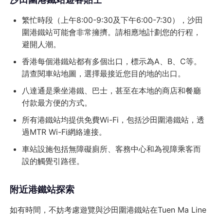
繁忙時段（上午8:00-9:30及下午6:00-7:30），沙田
圍港鐵站可能會非常擁擠。請相應地計劃您的行程，
避開人潮。
香港每個港鐵站都有多個出口，標示為A、B、C等。
請查閱車站地圖，選擇最接近您目的地的出口。
八達通是乘坐港鐵、巴士，甚至在本地的商店和餐廳
付款最方便的方式。
所有港鐵站均提供免費Wi-Fi，包括沙田圍港鐵站，透
過MTR Wi-Fi網絡連接。
車站設施包括無障礙廁所、客務中心和為視障乘客而
設的觸覺引路徑。
附近港鐵站探索
如有時間，不妨考慮遊覽與沙田圍港鐵站在Tuen Ma Line