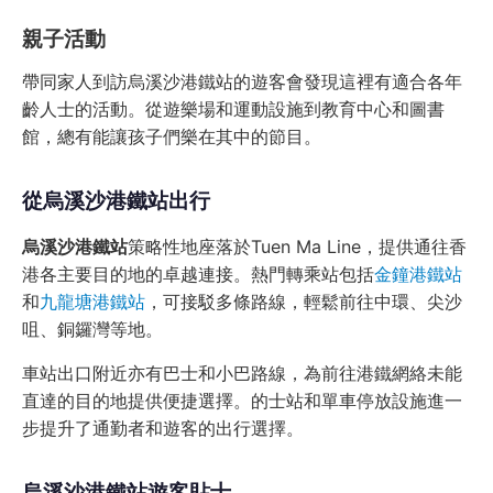
親子活動
帶同家人到訪烏溪沙港鐵站的遊客會發現這裡有適合各年
齡人士的活動。從遊樂場和運動設施到教育中心和圖書
館，總有能讓孩子們樂在其中的節目。
從烏溪沙港鐵站出行
烏溪沙港鐵站
策略性地座落於Tuen Ma Line，提供通往香
港各主要目的地的卓越連接。熱門轉乘站包括
金鐘港鐵站
和
九龍塘港鐵站
，可接駁多條路線，輕鬆前往中環、尖沙
咀、銅鑼灣等地。
車站出口附近亦有巴士和小巴路線，為前往港鐵網絡未能
直達的目的地提供便捷選擇。的士站和單車停放設施進一
步提升了通勤者和遊客的出行選擇。
烏溪沙港鐵站遊客貼士