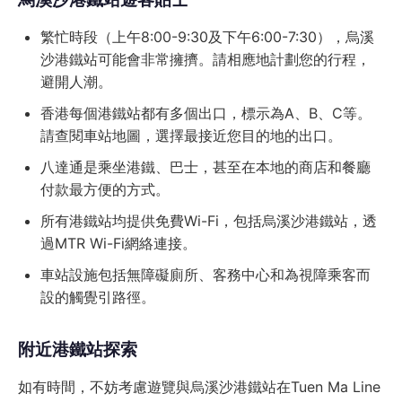
繁忙時段（上午8:00-9:30及下午6:00-7:30），烏溪
沙港鐵站可能會非常擁擠。請相應地計劃您的行程，
避開人潮。
香港每個港鐵站都有多個出口，標示為A、B、C等。
請查閱車站地圖，選擇最接近您目的地的出口。
八達通是乘坐港鐵、巴士，甚至在本地的商店和餐廳
付款最方便的方式。
所有港鐵站均提供免費Wi-Fi，包括烏溪沙港鐵站，透
過MTR Wi-Fi網絡連接。
車站設施包括無障礙廁所、客務中心和為視障乘客而
設的觸覺引路徑。
附近港鐵站探索
如有時間，不妨考慮遊覽與烏溪沙港鐵站在Tuen Ma Line