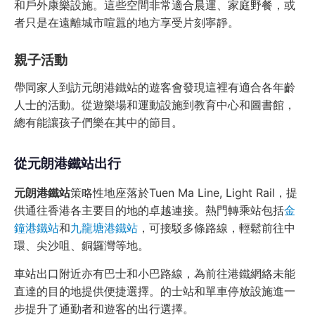
和戶外康樂設施。這些空間非常適合晨運、家庭野餐，或
者只是在遠離城市喧囂的地方享受片刻寧靜。
親子活動
帶同家人到訪元朗港鐵站的遊客會發現這裡有適合各年齡
人士的活動。從遊樂場和運動設施到教育中心和圖書館，
總有能讓孩子們樂在其中的節目。
從元朗港鐵站出行
元朗港鐵站
策略性地座落於Tuen Ma Line, Light Rail，提
供通往香港各主要目的地的卓越連接。熱門轉乘站包括
金
鐘港鐵站
和
九龍塘港鐵站
，可接駁多條路線，輕鬆前往中
環、尖沙咀、銅鑼灣等地。
車站出口附近亦有巴士和小巴路線，為前往港鐵網絡未能
直達的目的地提供便捷選擇。的士站和單車停放設施進一
步提升了通勤者和遊客的出行選擇。