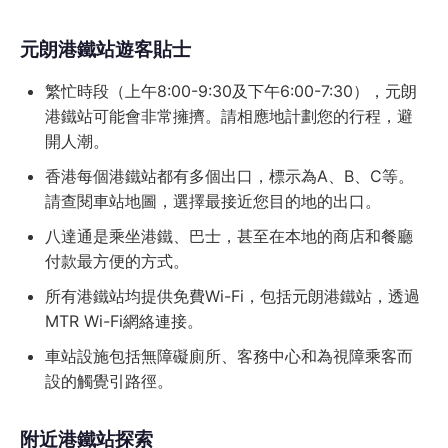
元朗港鐵站遊客貼士
繁忙時段（上午8:00-9:30及下午6:00-7:30），元朗
港鐵站可能會非常擁擠。請相應地計劃您的行程，避
開人潮。
香港每個港鐵站都有多個出口，標示為A、B、C等。
請查閱車站地圖，選擇最接近您目的地的出口。
八達通是乘坐港鐵、巴士，甚至在本地的商店和餐廳
付款最方便的方式。
所有港鐵站均提供免費Wi-Fi，包括元朗港鐵站，透過
MTR Wi-Fi網絡連接。
車站設施包括無障礙廁所、客務中心和為視障乘客而
設的觸覺引路徑。
附近港鐵站探索