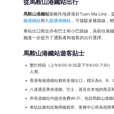
從馬鞍山港鐵站出行
馬鞍山港鐵站
策略性地座落於Tuen Ma Li
鐘港鐵站
和
九龍塘港鐵站
，可接駁多條路線，
車站出口附近亦有巴士和小巴路線，為前往港
施進一步提升了通勤者和遊客的出行選擇。
馬鞍山港鐵站遊客貼士
繁忙時段（上午8:00-9:30及下午6:00-
人潮。
香港每個港鐵站都有多個出口，標示為A、B、
八達通是乘坐港鐵、巴士，甚至在本地的商店
所有港鐵站均提供免費Wi-Fi，包括馬鞍山港鐵站
車站設施包括無障礙廁所、客務中心和為視障