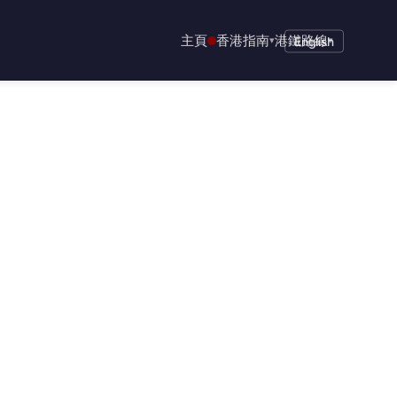
主頁
香港指南
港鐵路線
▾
English
▾