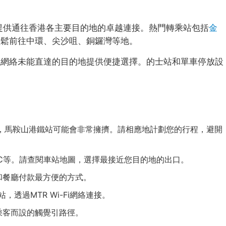
ne，提供通往香港各主要目的地的卓越連接。熱門轉乘站包括
金
輕鬆前往中環、尖沙咀、銅鑼灣等地。
鐵網絡未能直達的目的地提供便捷選擇。的士站和單車停放設
7:30），馬鞍山港鐵站可能會非常擁擠。請相應地計劃您的行程，避開
C等。請查閱車站地圖，選擇最接近您目的地的出口。
和餐廳付款最方便的方式。
，透過MTR Wi-Fi網絡連接。
乘客而設的觸覺引路徑。