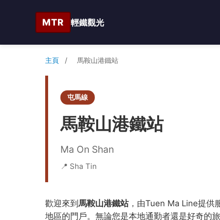
MTR
輕鐵觀光
主頁
/
馬鞍山港鐵站
屯馬線
馬鞍山港鐵站
Ma On Shan
📍 Sha Tin
歡迎來到
馬鞍山港鐵站
，由Tuen Ma Lin
地區的門戶。無論您是本地通勤者還是好奇的